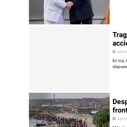
Trag
acci
agost
En Ica,
dispues
Desp
fron
agost