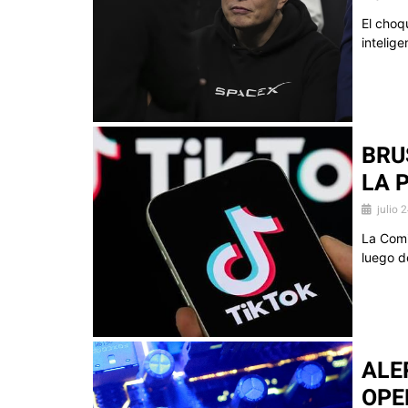
El choq
intelige
BRU
LA 
julio 
La Comi
luego d
ALE
OPE