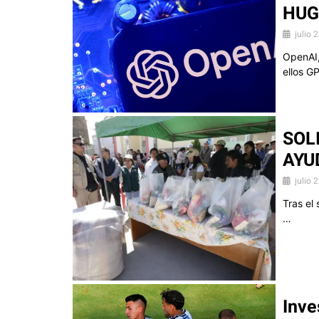
HUG
julio 
OpenAI,
ellos G
SOL
AYU
julio 
Tras el
…
Inve