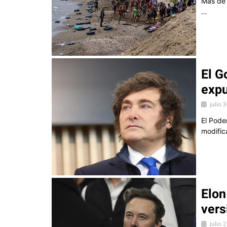
Más de 
…
El G
expu
julio 
El Poder
modific
Elon
vers
julio 