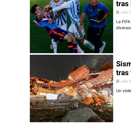
tras
julio 
La FIFA
diverso
Sism
tras
julio 
Un viol