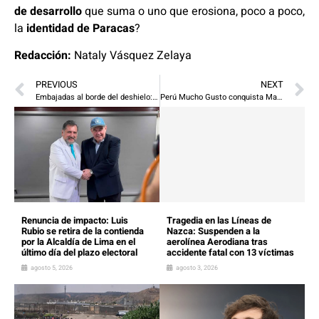
de desarrollo
que suma o uno que erosiona, poco a poco,
la
identidad de Paracas
?
Redacción:
Nataly Vásquez Zelaya
PREVIOUS
NEXT
Embajadas al borde del deshielo: Washington y Moscú tantean la tregua diplomática desde Estambul
Perú Mucho Gusto conquista Madrid con una explosión de sabores que une culturas
Renuncia de impacto: Luis
Tragedia en las Líneas de
Rubio se retira de la contienda
Nazca: Suspenden a la
por la Alcaldía de Lima en el
aerolínea Aerodiana tras
último día del plazo electoral
accidente fatal con 13 víctimas
agosto 5, 2026
agosto 3, 2026