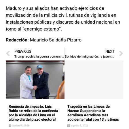
Maduro y sus aliados han activado ejercicios de
movilización de la milicia civil, rutinas de vigilancia en
instalaciones públicas y discurso de unidad nacional en
torno al “enemigo externo”.
Redacción:
Mauricio Saldaña Pizarro
PREVIOUS
NEXT
Trump redobla la guerra comercial: Nuevos aranceles golpean a farmacéuticas, camiones y muebles
Sonidos de indignación: la juventud paraguaya toma las calles contra la corrupción
Renuncia de impacto: Luis
Tragedia en las Líneas de
Rubio se retira de la contienda
Nazca: Suspenden a la
por la Alcaldía de Lima en el
aerolínea Aerodiana tras
último día del plazo electoral
accidente fatal con 13 víctimas
agosto 5, 2026
agosto 3, 2026